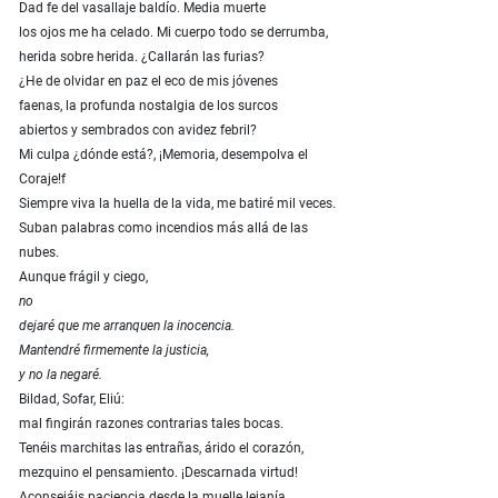
Dad fe del vasallaje baldío. Media muerte
los ojos me ha celado. Mi cuerpo todo se derrumba,
herida sobre herida. ¿Callarán las furias?
¿He de olvidar en paz el eco de mis jóvenes
faenas, la profunda nostalgia de los surcos
abiertos y sembrados con avidez febril?
Mi culpa ¿dónde está?, ¡Memoria, desempolva el
Coraje!f
Siempre viva la huella de la vida, me batiré mil veces.
Suban palabras como incendios más allá de las
nubes.
Aunque frágil y ciego,
no
dejaré que me arranquen la inocencia.
Mantendré firmemente la justicia,
y no la negaré.
Bildad, Sofar, Eliú:
mal fingirán razones contrarias tales bocas.
Tenéis marchitas las entrañas, árido el corazón,
mezquino el pensamiento. ¡Descarnada virtud!
Aconsejáis paciencia desde la muelle lejanía