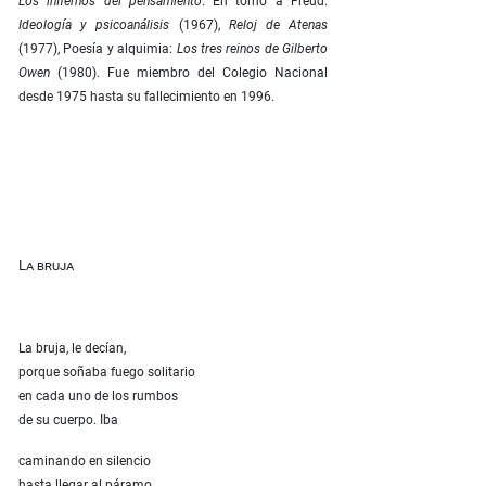
Los infiernos del pensamiento
. En torno a Freud:
Ideología y psicoanálisis
(1967),
Reloj de Atenas
(1977), Poesía y alquimia:
Los tres reinos de Gilberto
Owen
(1980). Fue miembro del Colegio Nacional
desde 1975 hasta su fallecimiento en 1996.
La bruja
La bruja, le decían,
porque soñaba fuego solitario
en cada uno de los rumbos
de su cuerpo. Iba
caminando en silencio
hasta llegar al páramo.