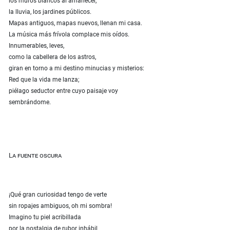
los muros blancos al amanecer,
la lluvia, los jardines públicos.
Mapas antiguos, mapas nuevos, llenan mi casa.
La música más frívola complace mis oídos.
Innumerables, leves,
como la cabellera de los astros,
giran en torno a mi destino minucias y misterios:
Red que la vida me lanza;
piélago seductor entre cuyo paisaje voy
sembrándome.
La fuente oscura
¡Qué gran curiosidad tengo de verte
sin ropajes ambiguos, oh mi sombra!
Imagino tu piel acribillada
por la nostalgia de rubor inhábil