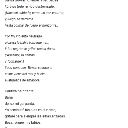
Danza (borracho) entre la sal. Jadea
libre de todo rumbo destrenzado.
(Nace en cubierta, como un pez enorme;
y luego se derrama
hasta colmar de fuego el horizonte.)
Por fin, violento náufrago,
alcanza la bahía torpemente...
Y los negros le gritan cosas duras.
("Asesino", lo llaman
y "cobarde".)
Ya lo conocen. Temen su locura:
el sur viene del mar y huele
a latigazos de amapola.
Cautiva palpitante.
Baña
de luz mi garganta.
Yo sembraré las olas en el viento;
gritaré para siempre las albas erizadas.
Besa, rompe mis labios.