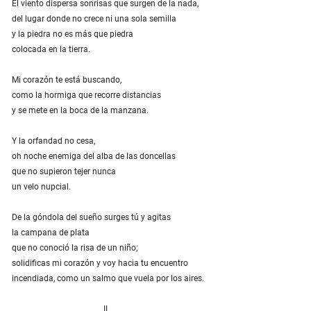
El viento dispersa sonrisas que surgen de la nada,
del lugar donde no crece ni una sola semilla
y la piedra no es más que piedra
colocada en la tierra.
Mi corazón te está buscando,
como la hormiga que recorre distancias
y se mete en la boca de la manzana.
Y la orfandad no cesa,
oh noche enemiga del alba de las doncellas
que no supieron tejer nunca
un velo nupcial.
De la góndola del sueño surges tú y agitas
la campana de plata
que no conoció la risa de un niño;
solidificas mi corazón y voy hacia tu encuentro
incendiada, como un salmo que vuela por los aires.
II