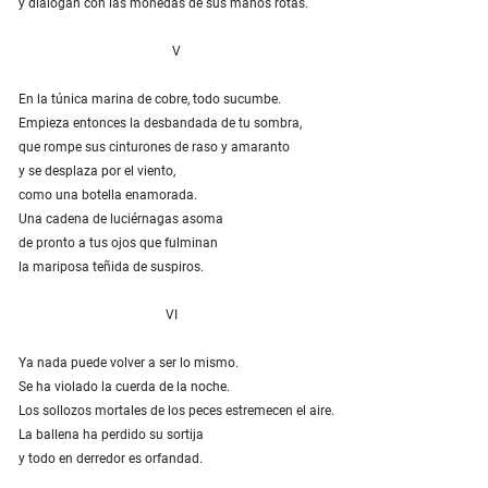
y dialogan con las monedas de sus manos rotas.
V
En la túnica marina de cobre, todo sucumbe.
Empieza entonces la desbandada de tu sombra,
que rompe sus cinturones de raso y amaranto
y se desplaza por el viento,
como una botella enamorada.
Una cadena de luciérnagas asoma
de pronto a tus ojos que fulminan
la mariposa teñida de suspiros.
VI
Ya nada puede volver a ser lo mismo.
Se ha violado la cuerda de la noche.
Los sollozos mortales de los peces estremecen el aire.
La ballena ha perdido su sortija
y todo en derredor es orfandad.