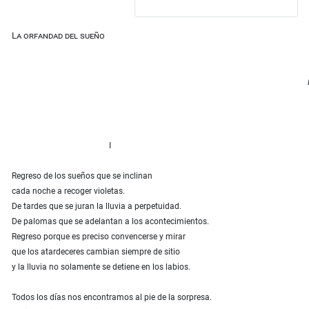
La orfandad del sueño
par
La vita non e 
il suo spirit
Dio del silenzi
Qua
I
Regreso de los sueños que se inclinan
cada noche a recoger violetas.
De tardes que se juran la lluvia a perpetuidad.
De palomas que se adelantan a los acontecimientos.
Regreso porque es preciso convencerse y mirar
que los atardeceres cambian siempre de sitio
y la lluvia no solamente se detiene en los labios.
Todos los días nos encontramos al pie de la sorpresa.