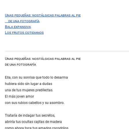
Unas pequeñas: nostálgicas palabras al pie
de una fotografía
Bala expansiva
Los frutos cotidianos
Unas pequeñas: nostálgicas palabras al pie
de una fotografía
Ella, con su sonrisa que todo lo desarma
hubiera sido sin lugar a dudas
una de tus mujeres predilectas.
El más joven amor
con sus rubios cabellos y su asombro.
Trataría de indagar tus secretos,
abriría tus ocultas cajitas de madera
como ahora toca tus amados cocodrilos.