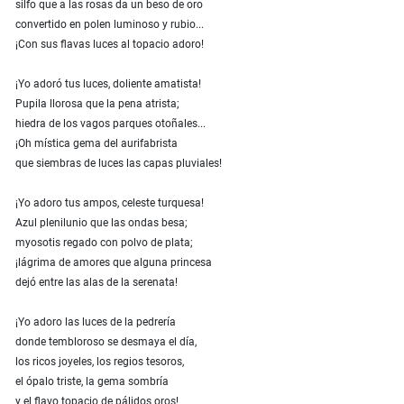
silfo que a las rosas da un beso de oro
convertido en polen luminoso y rubio...
¡Con sus flavas luces al topacio adoro!
¡Yo adoró tus luces, doliente amatista!
Pupila llorosa que la pena atrista;
hiedra de los vagos parques otoñales...
¡Oh mística gema del aurifabrista
que siembras de luces las capas pluviales!
¡Yo adoro tus ampos, celeste turquesa!
Azul plenilunio que las ondas besa;
myosotis regado con polvo de plata;
¡lágrima de amores que alguna princesa
dejó entre las alas de la serenata!
¡Yo adoro las luces de la pedrería
donde tembloroso se desmaya el día,
los ricos joyeles, los regios tesoros,
el ópalo triste, la gema sombría
y el flavo topacio de pálidos oros!