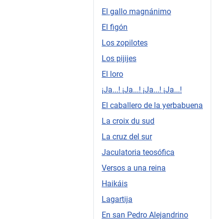
El gallo magnánimo
El figón
Los zopilotes
Los pijijes
El loro
¡Ja...! ¡Ja...! ¡Ja...! ¡Ja...!
El caballero de la yerbabuena
La croix du sud
La cruz del sur
Jaculatoria teosófica
Versos a una reina
Haikáis
Lagartija
En san Pedro Alejandrino