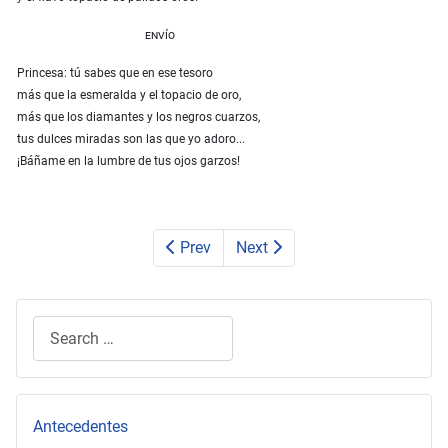
envío
Princesa: tú sabes que en ese tesoro
más que la esmeralda y el topacio de oro,
más que los diamantes y los negros cuarzos,
tus dulces miradas son las que yo adoro...
¡Báñame en la lumbre de tus ojos garzos!
Prev
Next
Search
Type 2 or more characters for results.
Antecedentes