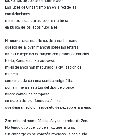
las ventas de pescado momificado.
Las luces de Ginza tiemblan en la red de las
constelaciones
mientras las anguilas recorren la tierra
en busca de los lagos nupciales.
Ningunos ojos más llenos de amor humano
que los de la joven manchú sobre las esteras
ante el cuerpo del extranjero comprador de caricias
Kioto, Kamakura, Karauizawa:
miles de años han madurado la civilización de
madera
contemplada con una sonrisa enigmática
por la inmensa estatua del dios de bronce
hueco como una campana
en espera de los tifones oceánicos
que dejarán sólo un esqueleto de pez sobre la arena.
Zen: mira mi mano flácida. Soy un hombre de Zen.
No tengo otro cuenco de arroz que la luna.
Sin embargo en mi corazón reverdece la sabiduría