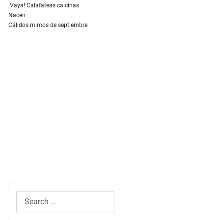
¡Vaya! Calafateas calcinas
Nacen
Cálidos mimos de septiembre
Search
Type 2 or more characters for results.