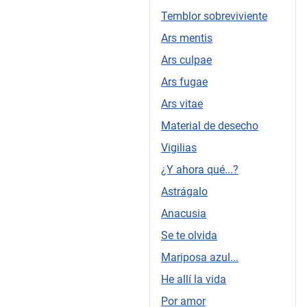
Temblor sobreviviente
Ars mentis
Ars culpae
Ars fugae
Ars vitae
Material de desecho
Vigilias
¿Y ahora qué...?
Astrágalo
Anacusia
Se te olvida
Mariposa azul...
He allí la vida
Por amor