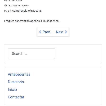
trata cada día
de razonar en vano
otra incomprensible tragedia.
Frágiles esperanzas apenas si lo sostienen.
Prev
Next
Search
Type 2 or more characters for results.
Antecedentes
Directorio
Inicio
Contactar