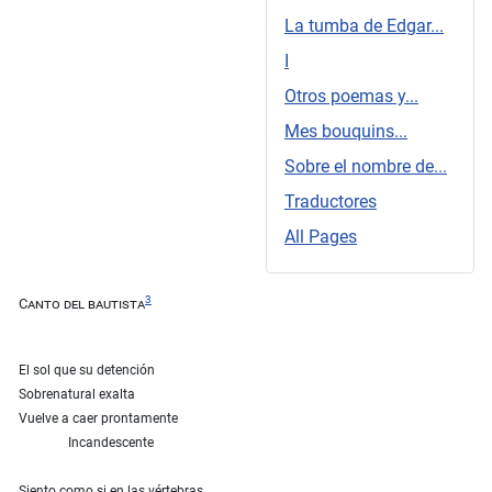
La tumba de Edgar...
I
Otros poemas y...
Mes bouquins...
Sobre el nombre de...
Traductores
All Pages
3
Canto del bautista
El sol que su detención
Sobrenatural exalta
Vuelve a caer prontamente
Incandescente
Siento como si en las vértebras