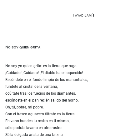
Fayad Jamís
No soy quien grita
No soy yo quien grita: es la tierra que ruge.
¡Cuidado! ¡Cuidado! ¡El diablo ha enloquecido!
Escóndete en el fondo limpio de los manantiales,
fúndete al cristal de la ventana,
ocúltate tras los fuegos de los diamantes,
escóndete en el pan recién salido del horno.
Oh, tú, pobre, mi pobre.
Con el fresco aguacero fíltrate en la tierra.
En vano hundes tu rostro en ti mismo,
sólo podrás lavarlo en otro rostro.
Sé la delgada arista de una brizna