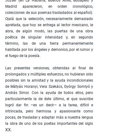
József (en La Habana, Buenos Aires, Budapest y
Madrid aparecieron, en orden cronológico,
colecciones de sus poemas trasladados al español).
Ojalá que la selección, necesariamente demasiado
apretada, que hoy se entrega al lector mexicano, le
abra, de algún modo, las puertas de una obra
poética de singular intensidad y, en segundo
término, las de una tierra permanentemente
habitada por los ángeles y demonios, por el rumor y
el fuego de la poesía.
Las presentes versiones, obtenidas al final de
prolongados y múltiples esfuerzos, no hubieran sido
posibles sin la amistad y la ayuda incondicionales
de Mátyás Horanyi, Vera Szekács, Gyórgy Somlyó y
András Simor. Con la ayuda de todos ellos, pero
particularmente la de éste último, el que suscribe
logró dar fin —es un decir— a la tarea, difícil e
intrincada, pero hermosa y apasionante como
pocas, de trasladar y adaptar más a nuestra lengua
la obra de uno de los poetas importantes del siglo
XX
.