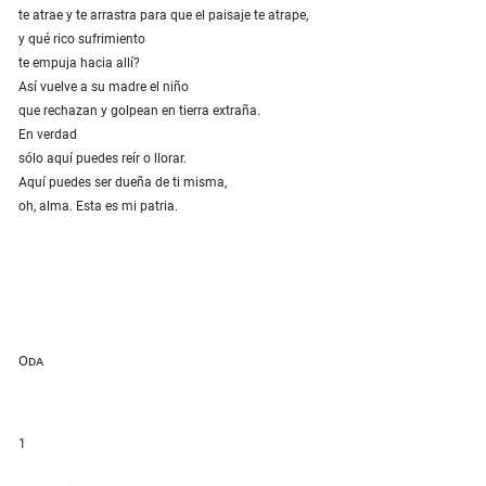
te atrae y te arrastra para que el paisaje te atrape,
y qué rico sufrimiento
te empuja hacia allí?
Así vuelve a su madre el niño
que rechazan y golpean en tierra extraña.
En verdad
sólo aquí puedes reír o llorar.
Aquí puedes ser dueña de ti misma,
oh, alma. Esta es mi patria.
Oda
1