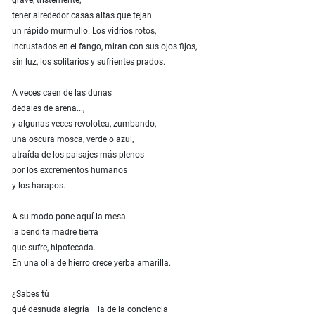
grave, tristemente,
tener alrededor casas altas que tejan
un rápido murmullo. Los vidrios rotos,
incrustados en el fango, miran con sus ojos fijos,
sin luz, los solitarios y sufrientes prados.
A veces caen de las dunas
dedales de arena...,
y algunas veces revolotea, zumbando,
una oscura mosca, verde o azul,
atraída de los paisajes más plenos
por los excrementos humanos
y los harapos.
A su modo pone aquí la mesa
la bendita madre tierra
que sufre, hipotecada.
En una olla de hierro crece yerba amarilla.
¿Sabes tú
qué desnuda alegría —la de la conciencia—