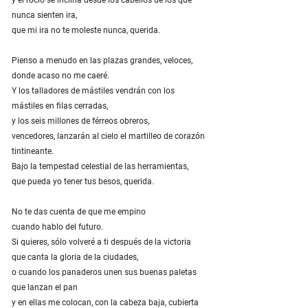
y el rocío se inclina desde los cabellos de los que
nunca sienten ira,
que mi ira no te moleste nunca, querida.
Pienso a menudo en las plazas grandes, veloces,
donde acaso no me caeré.
Y los talladores de mástiles vendrán con los
mástiles en filas cerradas,
y los seis millones de férreos obreros,
vencedores, lanzarán al cielo el martilleo de corazón
tintineante.
Bajo la tempestad celestial de las herramientas,
que pueda yo tener tus besos, querida.
No te das cuenta de que me empino
cuando hablo del futuro.
Si quieres, sólo volveré a ti después de la victoria
que canta la gloria de la ciudades,
o cuando los panaderos unen sus buenas paletas
que lanzan el pan
y en ellas me colocan, con la cabeza baja, cubierta