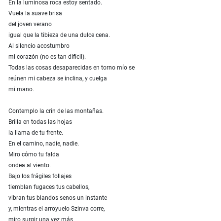
En la luminosa roca estoy sentado.
Vuela la suave brisa
del joven verano
igual que la tibieza de una dulce cena.
Al silencio acostumbro
mi corazón (no es tan difícil).
Todas las cosas desaparecidas en torno mío se
reúnen mi cabeza se inclina, y cuelga
mi mano.
Contemplo la crin de las montañas.
Brilla en todas las hojas
la llama de tu frente.
En el camino, nadie, nadie.
Miro cómo tu falda
ondea al viento.
Bajo los frágiles follajes
tiemblan fugaces tus cabellos,
vibran tus blandos senos un instante
y, mientras el arroyuelo Szinva corre,
miro surgir una vez más