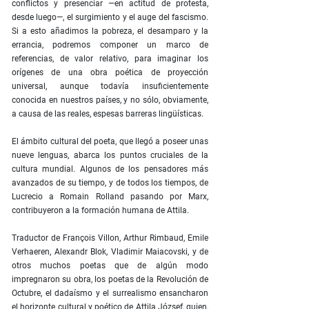
conflictos y presenciar —en actitud de protesta,
desde luego—, el surgimiento y el auge del fascismo.
Si a esto añadimos la pobreza, el desamparo y la
errancia, podremos componer un marco de
referencias, de valor relativo, para imaginar los
orígenes de una obra poética de proyección
universal, aunque todavía insuficientemente
conocida en nuestros países, y no sólo, obviamente,
a causa de las reales, espesas barreras lingüísticas.
El ámbito cultural del poeta, que llegó a poseer unas
nueve lenguas, abarca los puntos cruciales de la
cultura mundial. Algunos de los pensadores más
avanzados de su tiempo, y de todos los tiempos, de
Lucrecio a Romain Rolland pasando por Marx,
contribuyeron a la formación humana de Attila.
Traductor de François Villon, Arthur Rimbaud, Emile
Verhaeren, Alexandr Blok, Vladimir Maiacovski, y de
otros muchos poetas que de algún modo
impregnaron su obra, los poetas de la Revolución de
Octubre, el dadaísmo y el surrealismo ensancharon
el horizonte cultural y poético de Attila József, quien,