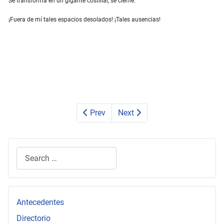
Se transforma en un gigante costillar, se cierne.
¡Fuera de mí tales espacios desolados! ¡Tales ausencias!
Prev
Next
Search
Type 2 or more characters for results.
Antecedentes
Directorio