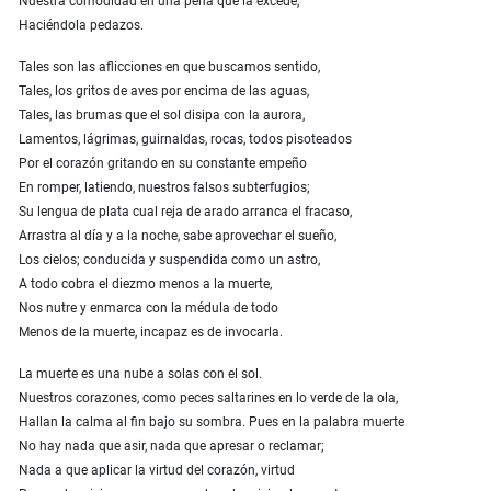
Nuestra comodidad en una pena que la excede,
Haciéndola pedazos.
Tales son las aflicciones en que buscamos sentido,
Tales, los gritos de aves por encima de las aguas,
Tales, las brumas que el sol disipa con la aurora,
Lamentos, lágrimas, guirnaldas, rocas, todos pisoteados
Por el corazón gritando en su constante empeño
En romper, latiendo, nuestros falsos subterfugios;
Su lengua de plata cual reja de arado arranca el fracaso,
Arrastra al día y a la noche, sabe aprovechar el sueño,
Los cielos; conducida y suspendida como un astro,
A todo cobra el diezmo menos a la muerte,
Nos nutre y enmarca con la médula de todo
Menos de la muerte, incapaz es de invocarla.
La muerte es una nube a solas con el sol.
Nuestros corazones, como peces saltarines en lo verde de la ola,
Hallan la calma al fin bajo su sombra. Pues en la palabra muerte
No hay nada que asir, nada que apresar o reclamar;
Nada a que aplicar la virtud del corazón, virtud