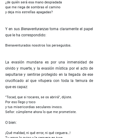
¿de quién será esa mano despiadada
que me riega de sombras el camino
y deja mis estrellas apagadas?
Y en sus
Bienaventuranzas
toma claramente el papel
que le ha correspondido:
Bienaventurados nosotros los perseguidos.
La evasión mundana es por una inmensidad de
olvido y muerte, y la evasión mística por el acto de
sepultarse y sentirse protegido en la llegada de ese
crucificado al que vitupera con toda la ternura de
que es capaz:
"Tocad, que si tocares, se os abrirá", dijiste.
Por eso llego y toco
y tus misericordias seculares invoco.
Señor: cúmpleme ahora lo que me prometiste.
O bien:
¡Qué maldad, ni qué error, ni qué ceguera…!
Tu amor lo quiso y la ceguera es tuya.