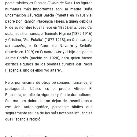
poeta místico, es Dios en
El libro de Dios.
Las figuras
humanas más importantes son: la madre Doña
Encarnación Jáuregui García (muerta en 1910) y el
padre Don Ramón Placencia Flores, a quien debió la
R. de su nombre (que fallece en 1896), en
El paso del
dolor;
sus hermanos, el Teniente Higinio (1879-1916)
y Cristina, "Sor Eulalia" (1877-1918), en
Del cuartel y
del claustro;
el Sr. Cura Luis Navarro y Sedaño
(muerto en 1919) en
El padre Luis;
y el hijo del poeta,
Jaime Cortés (nacido en 1920), para quien fueron
escritos algunos de los poemas cumbre del Padre
Placencia, uno de ellos "Ad altare".
Pero, por encima de otros personajes humanos, el
protagonista básico es el propio Alfredo R.
Placencia, de aliento vigoroso y fuerte dramatismo.
Sus matices dolorosos no dejan de trasmitirnos a
ese Job autobiográfico, personaje bíblico que
seguramente es una de las más notables influencias
que Placencia recibió.