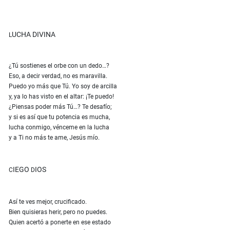
UCHA DIVINA
L
¿Tú sostienes el orbe con un dedo…?
Eso, a decir verdad, no es maravilla.
Puedo yo más que Tú. Yo soy de arcilla
y, ya lo has visto en el altar: ¡Te puedo!
¿Piensas poder más Tú…? Te desafío;
y si es así que tu potencia es mucha,
lucha conmigo, vénceme en la lucha
y a Ti no más te ame, Jesús mío.
IEGO
IOS
C
D
Así te ves mejor, crucificado.
Bien quisieras herir, pero no puedes.
Quien acertó a ponerte en ese estado