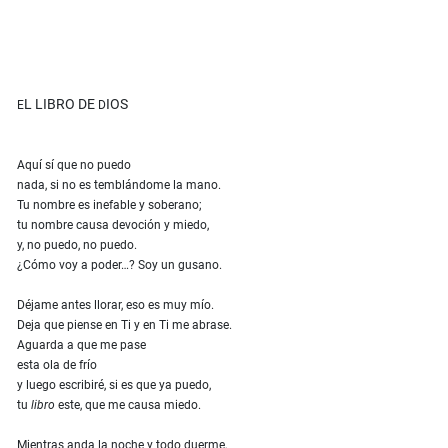
L LIBRO DE
IOS
E
D
Aquí sí que no puedo
nada, si no es temblándome la mano.
Tu nombre es inefable y soberano;
tu nombre causa devoción y miedo,
y, no puedo, no puedo.
¿Cómo voy a poder…? Soy un gusano.
Déjame antes llorar, eso es muy mío.
Deja que piense en Ti y en Ti me abrase.
Aguarda a que me pase
esta ola de frío
y luego escribiré, si es que ya puedo,
tu
libro
este, que me causa miedo.
Mientras anda la noche y todo duerme,