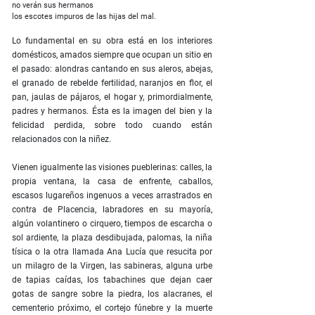
no verán sus hermanos
los escotes impuros de las hijas del mal.
Lo fundamental en su obra está en los interiores
domésticos, amados siempre que ocupan un sitio en
el pasado: alondras cantando en sus aleros, abejas,
el granado de rebelde fertilidad, naranjos en flor, el
pan, jaulas de pájaros, el hogar y, primordialmente,
padres y hermanos. Ésta es la imagen del bien y la
felicidad perdida, sobre todo cuando están
relacionados con la niñez.
Vienen igualmente las visiones pueblerinas: calles, la
propia ventana, la casa de enfrente, caballos,
escasos lugareños ingenuos a veces arrastrados en
contra de Placencia, labradores en su mayoría,
algún volantinero o cirquero, tiempos de escarcha o
sol ardiente, la plaza desdibujada, palomas, la niña
tísica o la otra llamada Ana Lucía que resucita por
un milagro de la Virgen, las sabineras, alguna urbe
de tapias caídas, los tabachines que dejan caer
gotas de sangre sobre la piedra, los alacranes, el
cementerio próximo, el cortejo fúnebre y la muerte