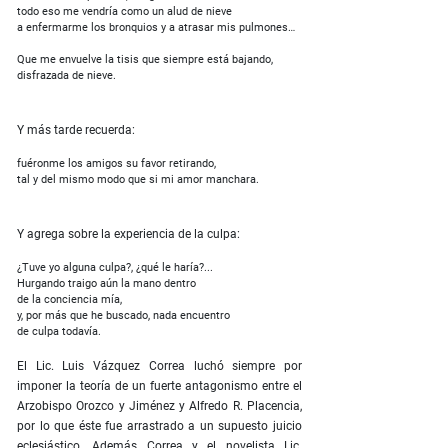
todo eso me vendría como un alud de nieve
a enfermarme los bronquios y a atrasar mis pulmones…
Que me envuelve la tisis que siempre está bajando,
disfrazada de nieve.
Y más tarde recuerda:
fuéronme los amigos su favor retirando,
tal y del mismo modo que si mi amor manchara.
Y agrega sobre la experiencia de la culpa:
¿Tuve yo alguna culpa?, ¿qué le haría?...
Hurgando traigo aún la mano dentro
de la conciencia mía,
y, por más que he buscado, nada encuentro
de culpa todavía.
El Lic. Luis Vázquez Correa luchó siempre por
imponer la teoría de un fuerte antagonismo entre el
Arzobispo Orozco y Jiménez y Alfredo R. Placencia,
por lo que éste fue arrastrado a un supuesto juicio
eclesiástico. Además Correa y el novelista Lic.