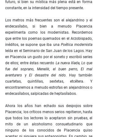
futuro, si bien su mística más plena está en forma
constante, en la intensidad del tiempo presente.
Los metros más frecuentes son el alejandrino y el
endecasílabo, si bien a menudo Placencia
experimenta como los modernistas. Recordemos
que entre los poemas quemados en el Arzobispado,
inéditos, se supone que iba una
Poética modernista
leída en el Seminario de San Juan de los Lagos. Hay
en Placencia un gusto por el soneto y escribió series
de ellos; entre éstas recuerdo
La nueva Ilíada, Lo que
fue del soprano, Menelik, el buen perro, El mal
aventurero
y
El desastre del nido.
Hay también
cuartetas, quintillas, sextetas, etcétera. Y
encontraremos a menudo estrofas en alejandrinos o
endecasílabos, salpicadas de heptasílabos.
Ahora los años han echado sus despojos sobre
Placencia; los críticos menos serios repitieron, hasta
que todos los lectores lo aceptaron sin pruebas, el
mito de un alcoholismo consuetudinario que
ninguno de los conocidos de Placencia quiso
aceptar, ni siquiera sus antagonistas. En cambio, se