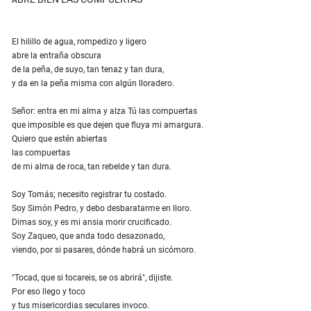
A
El hilillo de agua, rompedizo y ligero
abre la entraña obscura
de la peña, de suyo, tan tenaz y tan dura,
y da en la peña misma con algún lloradero.
Señor: entra en mi alma y alza Tú las compuertas
que imposible es que dejen que fluya mi amargura.
Quiero que estén abiertas
las compuertas
de mi alma de roca, tan rebelde y tan dura.
Soy Tomás; necesito registrar tu costado.
Soy Simón Pedro, y debo desbaratarme en lloro.
Dimas soy, y es mi ansia morir crucificado.
Soy Zaqueo, que anda todo desazonado,
viendo, por si pasares, dónde habrá un sicómoro.
"Tocad, que si tocareis, se os abrirá", dijiste.
Por eso llego y toco
y tus misericordias seculares invoco.