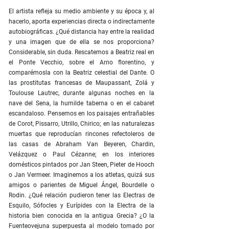
El artista refleja su medio ambiente y su época y, al
hacerlo, aporta experiencias directa o indirectamente
autobiográficas. ¿Qué distancia hay entre la realidad
y una imagen que de ella se nos proporciona?
Considerable, sin duda. Rescatemos a Beatriz real en
el Ponte Vecchio, sobre el Arno florentino, y
comparémosla con la Beatriz celestial del Dante. O
las prostitutas francesas de Maupassant, Zolá y
Toulouse Lautrec, durante algunas noches en la
nave del Sena, la humilde taberna o en el cabaret
escandaloso. Pensemos en los paisajes entrañables
de Corot, Pissarro, Utrillo, Chirico; en las naturalezas
muertas que reproducían rincones refectoleros de
las casas de Abraham Van Beyeren, Chardin,
Velázquez o Paul Cézanne; en los interiores
domésticos pintados por Jan Steen, Pieter de Hooch
o Jan Vermeer. Imaginemos a los atletas, quizá sus
amigos o parientes de Miguel Ángel, Bourdelle o
Rodin. ¿Qué relación pudieron tener las Electras de
Esquilo, Sófocles y Eurípides con la Electra de la
historia bien conocida en la antigua Grecia? ¿O la
Fuenteovejuna superpuesta al modelo tomado por