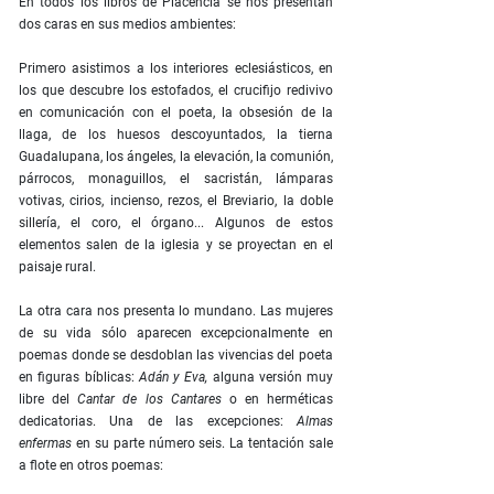
En todos los libros de Placencia se nos presentan
dos caras en sus medios ambientes:
Primero asistimos a los interiores eclesiásticos, en
los que descubre los estofados, el crucifijo redivivo
en comunicación con el poeta, la obsesión de la
llaga, de los huesos descoyuntados, la tierna
Guadalupana, los ángeles, la elevación, la comunión,
párrocos, monaguillos, el sacristán, lámparas
votivas, cirios, incienso, rezos, el Breviario, la doble
sillería, el coro, el órgano... Algunos de estos
elementos salen de la iglesia y se proyectan en el
paisaje rural.
La otra cara nos presenta lo mundano. Las mujeres
de su vida sólo aparecen excepcionalmente en
poemas donde se desdoblan las vivencias del poeta
en figuras bíblicas:
Adán y Eva,
alguna versión muy
libre del
Cantar de los Cantares
o en herméticas
dedicatorias. Una de las excepciones:
Almas
enfermas
en su parte número seis. La tentación sale
a flote en otros poemas: