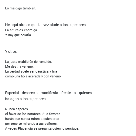
Lo maldigo también.
He aquí otro en que tal vez alude a los superiores:
La altura es enemiga...
Y hay que odiarla.
Y otros:
La justa maldición del vencido.
Me destila veneno.
La verdad suele ser cáustica y fría
como una hoja acerada y con veneno.
Especial desprecio manifiesta frente a quienes
halagan a los superiores:
Nunca esperes
el favor de los hombres. Sus favores
harán que nunca mires a quien eres
por tenerte mirando a tus señores.
A veces Placencia se pregunta quién lo persigue: