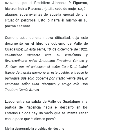
azuzados por el Presbítero Atanasio P. Figueroa,
hicieron huir a Placencia (disfrazado de mujer, según
algunos supervivientes de aquella época) de una
situación peligrosa. Esto lo narra él mismo en su
poema
El éxodo.
Como prueba de una nueva dificultad, deja este
documento en el libro de gobierno de Valle de
Guadalupe:
En esta fecha, 19 de diciembre de 1922,
calumniado vilmente ante su Ilustrísimo y
Reverendísimo señor Arzobispo Francisco Orozco y
Jiménez por mi antecesor el señor Cura D. J. Isabel
García de ingrata memoria en este pueblo, entregué la
parroquia que sólo goberné por ciento veinte días, al
estimado señor Cura, discípulo y amigo mío Don
Teodoro García Armas.
Luego, entre su salida de Valle de Guadalupe y la
partida de Placencia hacia el destierro en los
Estados Unidos hay un vacío que se intenta llenar
con lo poco que él dice en poesía.
Me ha desterrado la crueldad del destino