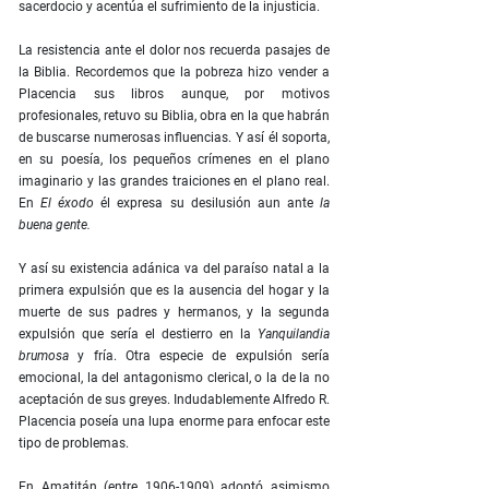
sacerdocio y acentúa el sufrimiento de la injusticia.
La resistencia ante el dolor nos recuerda pasajes de
la Biblia. Recordemos que la pobreza hizo vender a
Placencia sus libros aunque, por motivos
profesionales, retuvo su Biblia, obra en la que habrán
de buscarse numerosas influencias. Y así él soporta,
en su poesía, los pequeños crímenes en el plano
imaginario y las grandes traiciones en el plano real.
En
El éxodo
él expresa su desilusión aun ante
la
buena gente.
Y así su existencia adánica va del paraíso natal a la
primera expulsión que es la ausencia del hogar y la
muerte de sus padres y hermanos, y la segunda
expulsión que sería el destierro en la
Yanquilandia
brumosa
y fría. Otra especie de expulsión sería
emocional, la del antagonismo clerical, o la de la no
aceptación de sus greyes. Indudablemente Alfredo R.
Placencia poseía una lupa enorme para enfocar este
tipo de problemas.
En Amatitán (entre 1906-1909) adoptó asimismo