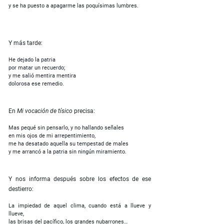
y se ha puesto a apagarme las poquísimas lumbres.
Y más tarde:
He dejado la patria
por matar un recuerdo;
y me salió mentira mentira
dolorosa ese remedio.
En
Mi vocación de tísico
precisa:
Mas pequé sin pensarlo, y no hallando señales
en mis ojos de mi arrepentimiento,
me ha desatado aquella su tempestad de males
y me arrancó a la patria sin ningún miramiento.
Y nos informa después sobre los efectos de ese
destierro:
La impiedad de aquel clima, cuando está a llueve y
llueve,
las brisas del pacífico, los grandes nubarrones…