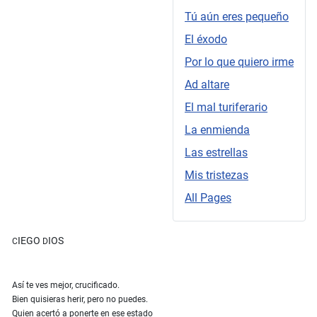
Tú aún eres pequeño
El éxodo
Por lo que quiero irme
Ad altare
El mal turiferario
La enmienda
Las estrellas
Mis tristezas
All Pages
IEGO
IOS
C
D
Así te ves mejor, crucificado.
Bien quisieras herir, pero no puedes.
Quien acertó a ponerte en ese estado