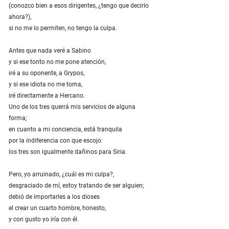
(conozco bien a esos dirigentes, ¿tengo que decirlo
ahora?),
si no me lo permiten, no tengo la culpa.
Antes que nada veré a Sabino
y si ese tonto no me pone atención,
iré a su oponente, a Grypos,
y si ese idiota no me toma,
iré directamente a Hercano.
Uno de los tres querrá mis servicios de alguna
forma;
en cuanto a mi conciencia, está tranquila
por la indiferencia con que escojo:
los tres son igualmente dañinos para Siria.
Pero, yo arruinado, ¿cuál es mi culpa?,
desgraciado de mí, estoy tratando de ser alguien;
debió de importarles a los dioses
el crear un cuarto hombre, honesto,
y con gusto yo iría con él.