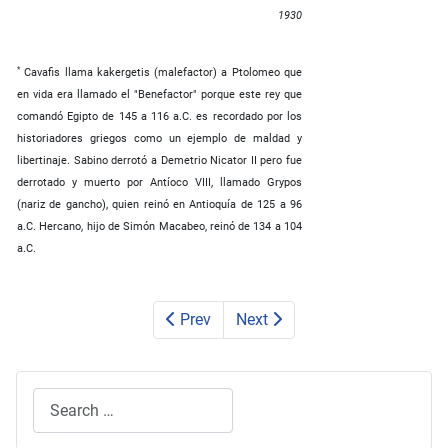
1930
*
Cavafis llama kakergetis (malefactor) a Ptolomeo que
en vida era llamado el "Benefactor" porque este rey que
comandó Egipto de 145 a 116 a.C. es recordado por los
historiadores griegos como un ejemplo de maldad y
libertinaje. Sabino derrotó a Demetrio Nicator II pero fue
derrotado y muerto por Antíoco VIII, llamado Grypos
(nariz de gancho), quien reinó en Antioquía de 125 a 96
a.C. Hercano, hijo de Simón Macabeo, reinó de 134 a 104
a.C.
Prev
Next
Search
Type 2 or more characters for results.