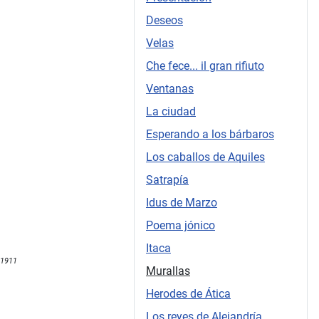
Deseos
Velas
Che fece... il gran rifiuto
Ventanas
La ciudad
Esperando a los bárbaros
Los caballos de Aquiles
Satrapía
Idus de Marzo
Poema jónico
Itaca
 1911
Murallas
Herodes de Ática
Los reyes de Alejandría