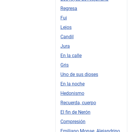
Regresa
Fui
Lejos
Candil
Jura
En la calle
Gris
Uno de sus dioses
En la noche
Hedonismo
Recuerda, cuerpo
El fin de Nerón
Compresión
Emiliano Monae, Alejandrino