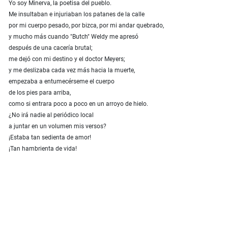
Yo soy Minerva, la poetisa del pueblo.
Me insultaban e injuriaban los patanes de la calle
por mi cuerpo pesado, por bizca, por mi andar quebrado,
y mucho más cuando "Butch" Weldy me apresó
después de una cacería brutal;
me dejó con mi destino y el doctor Meyers;
y me deslizaba cada vez más hacia la muerte,
empezaba a entumecérseme el cuerpo
de los pies para arriba,
como si entrara poco a poco en un arroyo de hielo.
¿No irá nadie al periódico local
a juntar en un volumen mis versos?
¡Estaba tan sedienta de amor!
¡Tan hambrienta de vida!