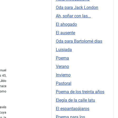
Oda para Jack London
Ah, soñar con las...
El ahogado
El ausente
Oda para Bartolomé dias
Luisiada
Poema
Verano
anuel
Invierno
s 45,
 Lêdo
Pastoral
 nace
Poema de los treinta años
 como
Elegía de la calle Iatu
ravés
El espantapájaros
 cuya
Poema para los...
do la