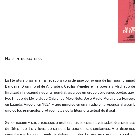
Nota Introductoria
La literatura brasileña ha llegado a considerarse como una de las más iluminad
Bandeira, Drummond de Andrade o Cecilia Meireles en la poesía y Machado de 
finalizada la segunda guerra mundial, aparece un grupo de jóvenes poetas que p
Ivo, Thiago de Mello, João Cabral de Melo Neto, José Paulo Moreira da Fonseca,
en Luanda, Angola, en 1924, y que inmerso en una tradición propensa al asom
uno de los principales protagonistas de la literatura actual de Brasil.
Su formación y sus preocupaciones literarias se constituyen sobre dos premisas
2
de Orfeo
, dentro y fuera de su país, la obra de sus coetáneos, A él debem
compilación ha contribuido a determinar, desde una perspectiva global y vi