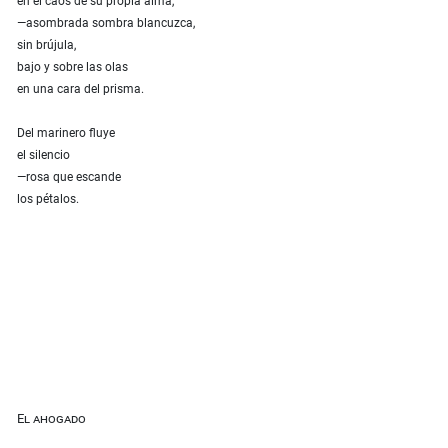
en el caos de su propia alma,
—asombrada sombra blancuzca,
sin brújula,
bajo y sobre las olas
en una cara del prisma.
Del marinero fluye
el silencio
—rosa que escande
los pétalos.
El ahogado