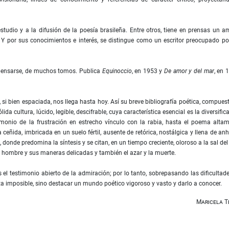
tudio y a la difusión de la poesía brasileña. Entre otros, tiene en prensas un a
Y por sus conocimientos e interés, se distingue como un escritor preocupado po
 pensarse, de muchos tomos. Publica
Equinoccio
, en 1953 y
De amor y del mar
, en 
, si bien espaciada, nos llega hasta hoy. Así su breve bibliografía poética, compues
cultura, lúcido, legible, descifrable, cuya característica esencial es la diversific
imonio de la frustración en estrecho vínculo con la rabia, hasta el poema alta
eñida, imbricada en un suelo fértil, ausente de retórica, nostálgica y llena de anh
, donde predomina la síntesis y se citan, en un tiempo creciente, oloroso a la sal del
, el hombre y sus maneras delicadas y también el azar y la muerte.
 el testimonio abierto de la admiración; por lo tanto, sobrepasando las dificultad
eta imposible, sino destacar un mundo poético vigoroso y vasto y darlo a conocer.
Maricela T