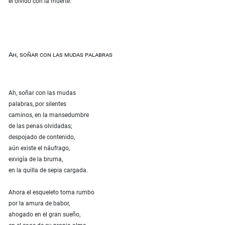
el olvido con la muerte.
Ah, soñar con las mudas palabras
Ah, soñar con las mudas
palabras, por silentes
caminos, en la mansedumbre
de las penas olvidadas;
despojado de contenido,
aún existe el náufrago,
exvigía de la bruma,
en la quilla de sepia cargada.
Ahora el esqueleto toma rumbo
por la amura de babor,
ahogado en el gran sueño,