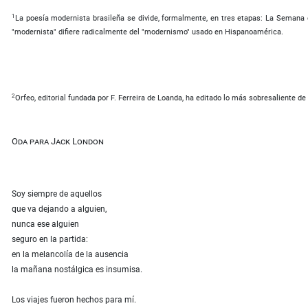
1
La poesía modernista brasileña se divide, formalmente, en tres etapas: La Semana d
"modernista" difiere radicalmente del "modernismo" usado en Hispanoamérica.
2
Orfeo, editorial fundada por F. Ferreira de Loanda, ha editado lo más sobresaliente de
Oda para Jack London
Soy siempre de aquellos
que va dejando a alguien,
nunca ese alguien
seguro en la partida:
en la melancolía de la ausencia
la mañana nostálgica es insumisa.
Los viajes fueron hechos para mí.