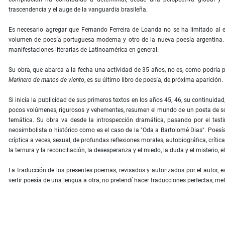
trascendencia y el auge de la vanguardia brasileña.
Es necesario agregar que Fernando Ferreira de Loanda no se ha limitado al es
volumen de poesía portuguesa moderna y otro de la nueva poesía argentina. 
manifestaciones literarias de Latinoamérica en general.
Su obra, que abarca a la fecha una actividad de 35 años, no es, como podría
Marinero de manos de viento
, es su último libro de poesía, de próxima aparición.
Si inicia la publicidad de sus primeros textos en los años 45, 46, su continuidad
pocos volúmenes, rigurosos y vehementes, resumen el mundo de un poeta de sólida 
temática. Su obra va desde la introspección dramática, pasando por el test
neosimbolista o histórico como es el caso de la "Oda a Bartolomé Dias". Poesía c
críptica a veces, sexual, de profundas reflexiones morales, autobiográfica, crítica
la ternura y la reconciliación, la desesperanza y el miedo, la duda y el misterio
La traducción de los presentes poemas, revisados y autorizados por el autor, es
vertir poesía de una lengua a otra, no pretendí hacer traducciones perfectas, m