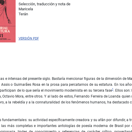
Selección, traducción y nota de
Maricela
Terán
VERSIÓN PDF
as e intensas del presente siglo. Bastaría mencionar figuras de la dimensión de M
Assis o Guimarães Rosa en la prosa para percatarnos de su estatura. En los año
1
articipan de lo que sería el movimiento modernista en su tercera fase
. Ellos son:
 Octavio Mora, entre otros. Y al lado de estos, Fernando Ferreira de Loanda quien
bro, a la rebeldía y a la connaturalidad de los fenómenos humanos, ha destacado
 fundamentales: su actividad específicamente creadora y su afán por difundir, a t
os las más completas e importantes antologías de poesía moderna de Brasil por
sionaria, lindes de conocimiento y referencias de carácter crítico, proyectan