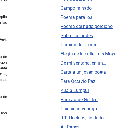
Campo minado
Poema para los...
mplio
r las
Poema del nudo gordiano
Sobre los andes
1964.
Camino del Uxmal
Elegía de la calle Luis Moya
ta de
De mi ventana, en un...
ación
mente
Carta a un joven poeta
elos,
 mar,
Para Octavio Paz
Kuala Lumpur
es de
Para Jorge Guillén
Chichicastenango
erán
J.T. Hopkins, soldado
All Pages