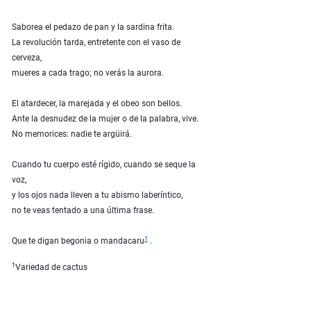
Saborea el pedazo de pan y la sardina frita.
La revolución tarda, entretente con el vaso de
cerveza,
mueres a cada trago; no verás la aurora.
El atardecer, la marejada y el obeo son bellos.
Ante la desnudez de la mujer o de la palabra, vive.
No memorices: nadie te argüirá.
Cuando tu cuerpo esté rígido, cuando se seque la
voz,
y los ojos nada lleven a tu abismo laberíntico,
no te veas tentado a una última frase.
1
Que te digan begonia o mandacaru
.
1
Variedad de cactus