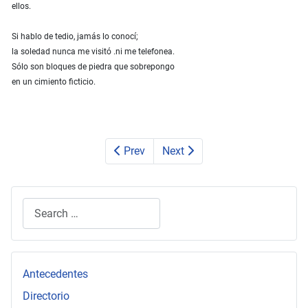
ellos.
Si hablo de tedio, jamás lo conocí;
la soledad nunca me visitó .ni me telefonea.
Sólo son bloques de piedra que sobrepongo
en un cimiento ficticio.
Prev
Next
Search
Type 2 or more characters for results.
Antecedentes
Directorio