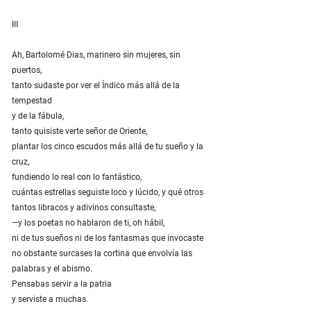
III
Ah, Bartolomé Dias, marinero sin mujeres, sin
puertos,
tanto sudaste por ver el Índico más allá de la
tempestad
y de la fábula,
tanto quisiste verte señor de Oriente,
plantar los cinco escudos más allá de tu sueño y la
cruz,
fundiendo lo real con lo fantástico,
cuántas estrellas seguiste loco y lúcido, y qué otros
tantos libracos y adivinos consultaste,
—y los poetas no hablaron de ti, oh hábil,
ni de tus sueños ni de los fantasmas que invocaste
no obstante surcases la cortina que envolvía las
palabras y el abismo.
Pensabas servir a la patria
y serviste a muchas.