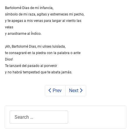
Bartolomé Dias de mi infancia,
símbolo de mi raza, agitas y estremeces mi pecho,
y te apegas a mis venas para largar al viento las
velas
y arrastrarme al Índico.
¡Ah, Bartolomé Dias, mi ulises luisíada,
te consagraré en la piedra con la palabra o ante
Dios!
Te lanzaré del pasado al porvenir
y no habrá tempestad que te abata jamás.
Prev
Next
Search
Type 2 or more characters for results.