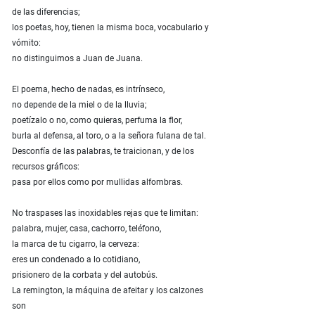
de las diferencias;
los poetas, hoy, tienen la misma boca, vocabulario y
vómito:
no distinguimos a Juan de Juana.
El poema, hecho de nadas, es intrínseco,
no depende de la miel o de la lluvia;
poetízalo o no, como quieras, perfuma la flor,
burla al defensa, al toro, o a la señora fulana de tal.
Desconfía de las palabras, te traicionan, y de los
recursos gráficos:
pasa por ellos como por mullidas alfombras.
No traspases las inoxidables rejas que te limitan:
palabra, mujer, casa, cachorro, teléfono,
la marca de tu cigarro, la cerveza:
eres un condenado a lo cotidiano,
prisionero de la corbata y del autobús.
La remington, la máquina de afeitar y los calzones
son