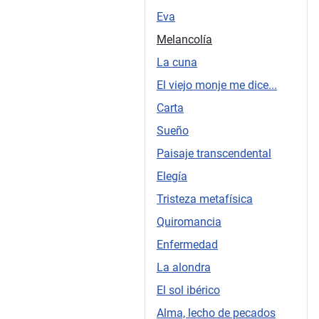
Eva
Melancolía
La cuna
El viejo monje me dice...
Carta
Sueño
Paisaje transcendental
Elegía
Tristeza metafísica
Quiromancia
Enfermedad
La alondra
El sol ibérico
Alma, lecho de pecados