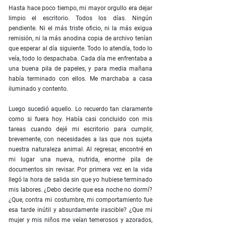
Hasta hace poco tiempo, mi mayor orgullo era dejar
limpio el escritorio. Todos los días. Ningún
pendiente. Ni el más triste oficio, ni la más exigua
remisión, ni la más anodina copia de archivo tenían
que esperar al día siguiente. Todo lo atendía, todo lo
veía, todo lo despachaba. Cada día me enfrentaba a
una buena pila de papeles, y para media mañana
había terminado con ellos. Me marchaba a casa
iluminado y contento.
Luego sucedió aquello. Lo recuerdo tan claramente
como si fuera hoy. Había casi concluido con mis
tareas cuando dejé mi escritorio para cumplir,
brevemente, con necesidades a las que nos sujeta
nuestra naturaleza animal. Al regresar, encontré en
mi lugar una nueva, nutrida, enorme pila de
documentos sin revisar. Por primera vez en la vida
llegó la hora de salida sin que yo hubiese terminado
mis labores. ¿Debo decirle que esa noche no dormí?
¿Que, contra mi costumbre, mi comportamiento fue
esa tarde inútil y absurdamente irascible? ¿Que mi
mujer y mis niños me veían temerosos y azorados,