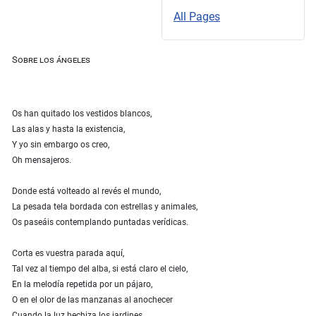
All Pages
Sobre los ángeles
Os han quitado los vestidos blancos,
Las alas y hasta la existencia,
Y yo sin embargo os creo,
Oh mensajeros.
Donde está volteado al revés el mundo,
La pesada tela bordada con estrellas y animales,
Os paseáis contemplando puntadas verídicas.
Corta es vuestra parada aquí,
Tal vez al tiempo del alba, si está claro el cielo,
En la melodía repetida por un pájaro,
O en el olor de las manzanas al anochecer
Cuando la luz hechiza los jardines.