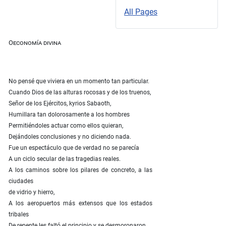
All Pages
Oeconomía divina
No pensé que viviera en un momento tan particular.
Cuando Dios de las alturas rocosas y de los truenos,
Señor de los Ejércitos, kyrios Sabaoth,
Humillara tan dolorosamente a los hombres
Permitiéndoles actuar como ellos quieran,
Dejándoles conclusiones y no diciendo nada.
Fue un espectáculo que de verdad no se parecía
A un ciclo secular de las tragedias reales.
A los caminos sobre los pilares de concreto, a las
ciudades
de vidrio y hierro,
A los aeropuertos más extensos que los estados
tribales
De repente les faltó el principio y se desmoronaron.