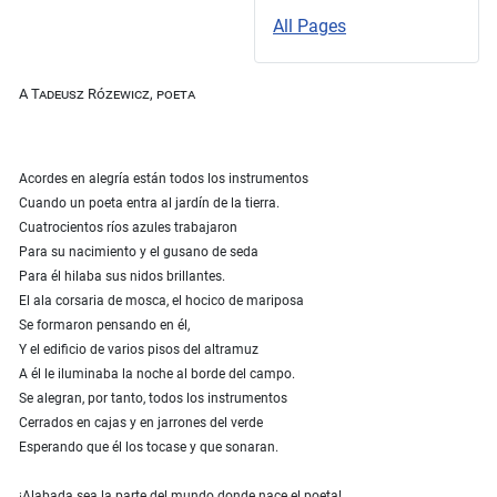
All Pages
A Tadeusz Rózewicz, poeta
Acordes en alegría están todos los instrumentos
Cuando un poeta entra al jardín de la tierra.
Cuatrocientos ríos azules trabajaron
Para su nacimiento y el gusano de seda
Para él hilaba sus nidos brillantes.
El ala corsaria de mosca, el hocico de mariposa
Se formaron pensando en él,
Y el edificio de varios pisos del altramuz
A él le iluminaba la noche al borde del campo.
Se alegran, por tanto, todos los instrumentos
Cerrados en cajas y en jarrones del verde
Esperando que él los tocase y que sonaran.
¡Alabada sea la parte del mundo donde nace el poeta!