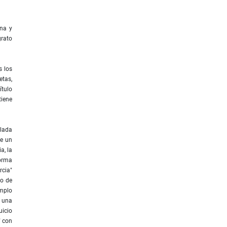
ana y
grato
s los
etas,
ítulo
tiene
ulada
de un
a, la
forma
rcia"
no de
emplo
e una
uicio
" con