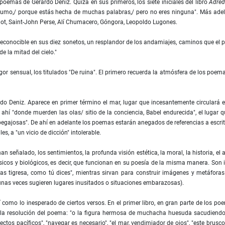
 poemas de Gerardo Deniz. Quizá en sus primeros, los siete iniciales del libro
Adred
s humo,/ porque estás hecha de muchas palabras,/ pero no eres ninguna". Más ade
liot, Saint-John Perse, Alí Chumacero, Góngora, Leopoldo Lugones.
econocible en sus diez sonetos, un resplandor de los andamiajes, caminos que el 
de la mitad del cielo."
or sensual, los titulados "De ruina". El primero recuerda la atmósfera de los poem
ardo Deniz. Aparece en primer término el mar, lugar que incesantemente circulará 
rá ahí "donde muerden las olas/ sitio de la conciencia, Babel endurecida", el lugar q
pegajosas". De ahí en adelante los poemas estarán anegados de referencias a escri
s, a "un vicio de dicción" intolerable.
 señalado, los sentimientos, la profunda visión estética, la moral, la historia, el 
icos y biológicos, es decir, que funcionan en su poesía de la misma manera. Son 
s tigresa, como tú dices", mientras sirvan para construir imágenes y metáfora
gunas veces sugieren lugares inusitados o situaciones embarazosas).
 como lo inesperado de ciertos versos. En el primer libro, en gran parte de los po
a la resolución del poema: "o la figura hermosa de muchacha huesuda sacudiend
ectos pacíficos", "navegar es necesario", "el mar, vendimiador de ojos", "este brusco