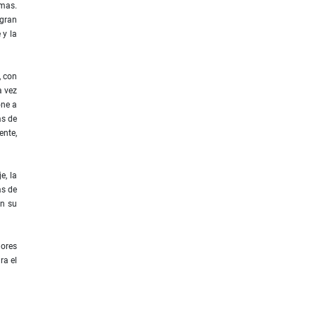
emas.
 gran
 y la
, con
a vez
one a
as de
ente,
e, la
as de
en su
jores
ra el