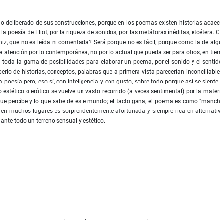
r lo deliberado de sus construcciones, porque en los poemas existen historias acaec
a poesía de Eliot, por la riqueza de sonidos, por las metáforas inéditas, etcétera.
iz, que no es leída ni comentada? Será porque no es fácil, porque como la de al
la atención por lo contemporánea, no por lo actual que pueda ser para otros, en ti
 toda la gama de posibilidades para elaborar un poema, por el sonido y el sentid
io de historias, conceptos, palabras que a primera vista parecerían inconciliable
a poesía pero, eso sí, con inteligencia y con gusto, sobre todo porque así se sient
stético o erótico se vuelve un vasto recorrido (a veces sentimental) por la materi
 que percibe y lo que sabe de este mundo; el tacto gana, el poema es como "manc
e en muchos lugares es sorprendentemente afortunada y siempre rica en alternati
ante todo un terreno sensual y estético.