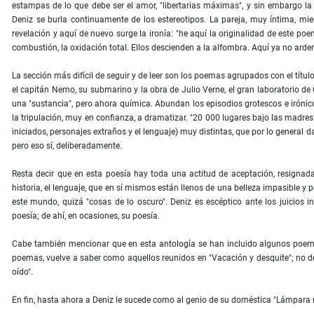
estampas de lo que debe ser el amor, "libertarias máximas", y sin embargo la
Deniz se burla continuamente de los estereotipos. La pareja, muy íntima, mi
revelación y aquí de nuevo surge la ironía: "he aquí la originalidad de este p
combustión, la oxidación total. Ellos descienden a la alfombra. Aquí ya no arde
La sección más difícil de seguir y de leer son los poemas agrupados con el títu
el capitán Nemo, su submarino y la obra de Julio Verne, el gran laboratorio d
una "sustancia", pero ahora química. Abundan los episodios grotescos e irónicos
la tripulación, muy en confianza, a dramatizar. "20 000 lugares bajo las madres"
iniciados, personajes extraños y el lenguaje) muy distintas, que por lo general
pero eso sí, deliberadamente.
Resta decir que en esta poesía hay toda una actitud de aceptación, resignada
historia, el lenguaje, que en sí mismos están llenos de una belleza impasible y 
este mundo, quizá "cosas de lo oscuro". Deniz es escéptico ante los juicios i
poesía; de ahí, en ocasiones, su poesía.
Cabe también mencionar que en esta antología se han incluido algunos poemas 
poemas, vuelve a saber como aquellos reunidos en "Vacación y desquite"; no 
oído".
En fin, hasta ahora a Deniz le sucede como al genio de su doméstica "Lámpara marav