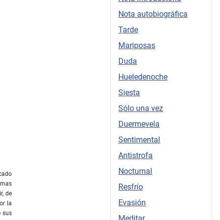
Nota autobiográfica
Tarde
Mariposas
Duda
Hueledenoche
Siesta
Sólo una vez
Duermevela
Sentimental
Antistrofa
Nocturnal
icado
emas
Resfrío
r, de
Evasión
or la
e sus
Meditar