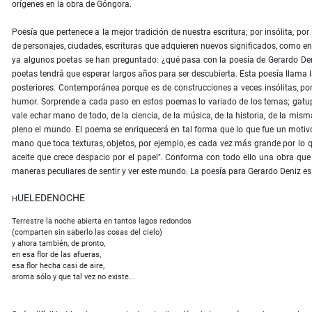
orígenes en la obra de Góngora.
Poesía que pertenece a la mejor tradición de nuestra escritura, por insólita, po
de personajes, ciudades, escrituras que adquieren nuevos significados, como en l
ya algunos poetas se han preguntado: ¿qué pasa con la poesía de Gerardo Den
poetas tendrá que esperar largos años para ser descubierta. Esta poesía llama 
posteriores. Contemporánea porque es de construcciones a veces insólitas, por
humor. Sorprende a cada paso en estos poemas lo variado de los temas; gatuper
vale echar mano de todo, de la ciencia, de la música, de la historia, de la mism
pleno el mundo. El poema se enriquecerá en tal forma que lo que fue un motivo e
mano que toca texturas, objetos, por ejemplo, es cada vez más grande por lo
aceite que crece despacio por el papel". Conforma con todo ello una obra qu
maneras peculiares de sentir y ver este mundo. La poesía para Gerardo Deniz es 
UELEDENOCHE
H
Terrestre la noche abierta en tantos lagos redondos
(comparten sin saberlo las cosas del cielo)
y ahora también, de pronto,
en esa flor de las afueras,
esa flor hecha casi de aire,
aroma sólo y que tal vez no existe...