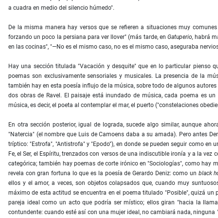
a cuadra en medio del silencio húmedo".
De la misma manera hay versos que se refieren a situaciones muy comunes p
forzando un poco la persiana para ver llover" (más tarde, en
Gatuperio,
habrá más
en las cocinas", "—No es el mismo caso, no es el mismo caso, aseguraba nerviosa
Hay una sección titulada "Vacación y desquite" que en lo particular pienso 
poemas son exclusivamente sensoriales y musicales. La presencia de la mús
también hay en esta poesía influjo de la música, sobre todo de algunos autore
dos obras de Ravel. El paisaje está inundado de música, cada poema es un p
música, es decir, el poeta al contemplar el mar, el puerto ("constelaciones obedi
En otra sección posterior, igual de lograda, sucede algo similar, aunque ahora
"Natercia" (el nombre que Luis de Camoens daba a su amada). Pero antes Deni
tríptico: "Estrofa", "Antistrofa" y "Epodo"), en donde se pueden seguir como en u
Fe, el Ser, el Espíritu, trenzados con versos de una indiscutible ironía y a la v
categórica; también hay poemas de corte irónico en "Sociologías", como hay mad
revela con gran fortuna lo que es la poesía de Gerardo Deniz: como un
black h
ellos y el amor, a veces, son objetos colapsados que, cuando muy suntuoso
máximo de esta actitud se encuentra en el poema titulado "Posible", quizá un 
pareja ideal como un acto que podría ser místico; ellos giran "hacia la llam
contundente: cuando esté así con una mujer ideal, no cambiará nada, ninguna "c