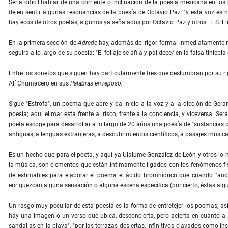
Sería difícil hablar de una corriente o inclinación de la poesía mexicana en los
dejen sentir algunas resonancias de la poesía de Octavio Paz: "y esta voz e
hay ecos de otros poetas, algunos ya señalados por Octavio Paz y otros: T. S. E
En la primera sección de
Adrede
hay, además del rigor formal inmediatamente r
seguirá a lo largo de su poesía: "El follaje se afila y palidece/ en la falsa tiniebla 
Entre los sonetos que siguen hay particularmente tres que deslumbran por su rig
Alí Chumacero en sus
Palabras en reposo.
Sigue "Estrofa", un poema que abre y da inicio a la voz y a la dicción de Ger
poesía; aquí el mar está frente al risco, frente a la conciencia, y viceversa. Se
poeta escoge para desarrollar a lo largo de 20 años una poesía de "sustancias 
antiguas, a lenguas extranjeras, a descubrimientos científicos, a pasajes musicale
Es un hecho que para el poeta, y aquí ya Ulalume González de León y otros lo han
la música, son elementos que están íntimamente ligados con los fenómenos fís
de estimables para elaborar el poema el ácido bromhídrico que cuando "anda
enriquezcan alguna sensación o alguna escena específica (por cierto, éstas al
Un rasgo muy peculiar de esta poesía es la forma de entretejer los poemas, así
hay una imagen o un verso que ubica, desconcierta, pero acierta en cuanto 
sandalias en la playa", "por las terrazas desiertas, infinitivos clavados como ins