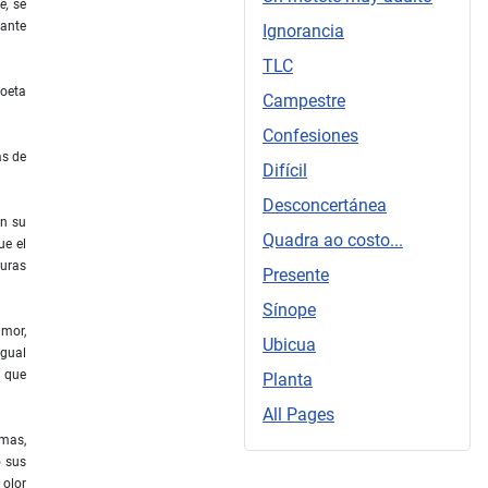
e,
se
lante
Ignorancia
TLC
poeta
Campestre
Confesiones
as de
Difícil
Desconcertánea
en su
Quadra ao costo...
ue el
turas
Presente
Sínope
amor,
Ubicua
igual
s que
Planta
All Pages
emas,
o sus
 olor