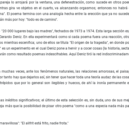
 pareja lo arrojará por la ventana, una defenestración, como sucede en otros po
entras gira ve objetos en el cuarto, va alcanzando orgasmos; entonces no habrá
oema". El poema termina con una analogía hecha entre la erección que ya no sucede
rán más por hoy: "todo es de camino".
lo "20 000 lugares bajo las madres", fechados de 1973 a 1974. Esta larga sección es
e Gerardo Deniz. En ella experimentará como si cada poema fuera una reacción, otr
 mientras escenifica; uno de ellos se titula "El origen de la tragedia", en donde p
 es un experimento en el cual Deniz pone a hervir y a cocer cosas (la historia, sect
 darán como resultado poemas indescifrables. Aquí Deniz tiró la red indiscriminadam
 muchas veces, ante los fenómenos naturales, las relaciones amorosas, el paisaj
por tanto hay que dejarlos así, sin tener que hacer toda una teoría audaz de las cos
ntrépidos que por lo general son ilegibles y huecos, de ahí la ironía permanente 
inéditos significativos; el último de esta selección es, sin duda, uno de sus me
deja más que la posibilidad de pisar otro poema "como a una especia nada más pa
illosa": "El alifrit está frito, nadie frota."