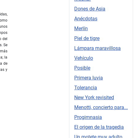
Dones de Asia
idas,
Anécdotas
 Como
gunos
Merlín
empos
Piel de tigre
o del
s. Se
Lámpara maravillosa
e más
a; la
Vehículo
ha de
Posible
vas y
Primera luvia
Tolerancia
New York revisited
Menotti, concierto para...
Progimnasia
El origen de la tragedia
Un motete muy adulto