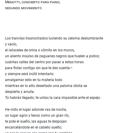
Menotti, concierto para piano,
segundo movimiento
Los tranvías trasnochados luciendo su celoma deslumbrante
y vacío,
el isósceles de orina o vómito en los muros,
un aliento insulso de zaguanes negros que huelen a pollos;
cuántas calles del centro por pasar a estas horas
para flotar contigo sin que te des cuenta—
y siempre será inútil intentarlo:
amalgamar esto en tu materia todo
mientras en lo alto desertado una paloma idiota se
despierta y arrulla.
Tú habrás llegado; te untas la cara impasible ante el espejo.
He visto el lugar adonde vas de noche,
un lugar agrio y tenso como un gran río;
te pide el sueño, las aguas te despojan
encarcelándote en el cabello suelto;