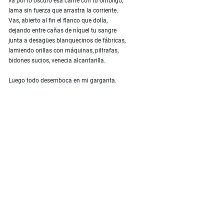
va por lo oscuro esa carne con tu ombligo,
lama sin fuerza que arrastra la corriente.
Vas, abierto al fin el flanco que dolía,
dejando entre cañas de níquel tu sangre
junta a desagües blanquecinos de fábricas,
lamiendo orillas con máquinas, piltrafas,
bidones sucios, venecia alcantarilla.
Luego todo desemboca en mi garganta.