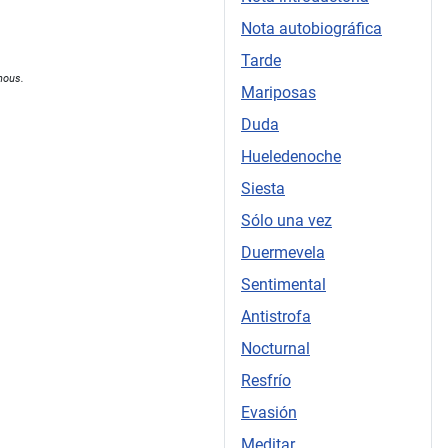
Nota autobiográfica
Tarde
nous.
Mariposas
Duda
Hueledenoche
Siesta
Sólo una vez
Duermevela
Sentimental
Antistrofa
Nocturnal
Resfrío
Evasión
Meditar