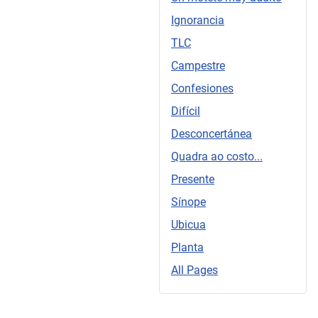
Ignorancia
TLC
Campestre
Confesiones
Difícil
Desconcertánea
Quadra ao costo...
Presente
Sínope
Ubicua
Planta
All Pages