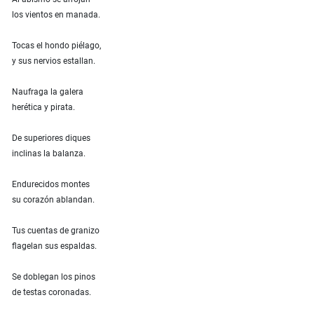
los vientos en manada.
Tocas el hondo piélago,
y sus nervios estallan.
Naufraga la galera
herética y pirata.
De superiores diques
inclinas la balanza.
Endurecidos montes
su corazón ablandan.
Tus cuentas de granizo
flagelan sus espaldas.
Se doblegan los pinos
de testas coronadas.